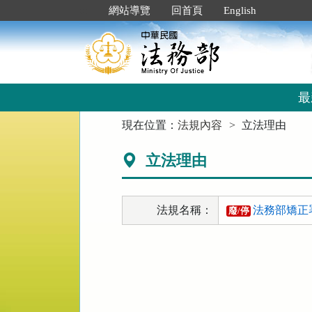
跳
:::
網站導覽
回首頁
English
到
主
要
內
容
區
最
塊
:::
現在位置：
法規內容
立法理由
立法理由
法規名稱：
法務部矯正
廢/停