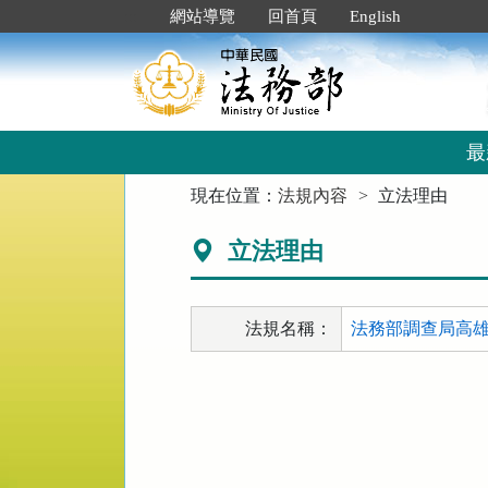
跳
:::
網站導覽
回首頁
English
到
主
要
內
容
區
最
塊
:::
現在位置：
法規內容
立法理由
立法理由
法規名稱：
法務部調查局高雄市