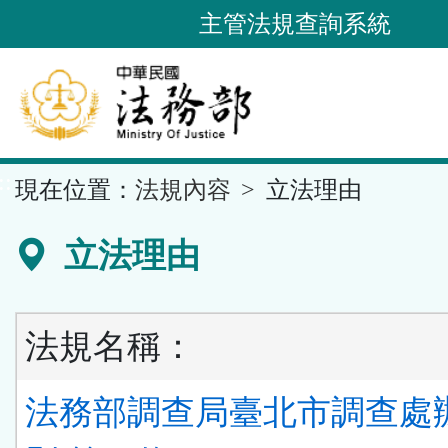
跳
主管法規查詢系統
到
主
要
內
容
::
現在位置：
法規內容
立法理由
區
塊
立法理由
法規名稱：
法務部調查局臺北市調查處