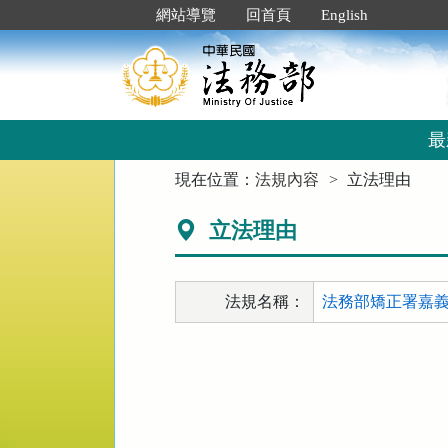
跳
:::
網站導覽
回首頁
English
到
主
要
內
容
區
最
塊
:::
現在位置：
法規內容
立法理由
立法理由
法規名稱：
法務部矯正署嘉義