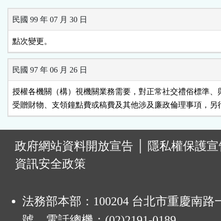
民國 99 年 07 月 30 日
點次變更。
民國 97 年 06 月 26 日
授權各機關（構）視機關業務需要，對正常社交禮俗標準、與
受贈財物、支領鐘點費或稿費及其他涉及廉政倫理事項，另
:
政府網站資料開放宣告
│
隱私權保護宣
資訊安全政策
法務部本部：100204 台北市重慶南路一
號 電話總機：(02)2191-0189