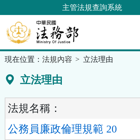
跳
主管法規查詢系統
到
主
要
內
容
::
現在位置：
法規內容
立法理由
區
塊
立法理由
法規名稱：
公務員廉政倫理規範 20