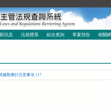
新訊息
法規體系
綜合查詢
草案預告
相關
服勤應行注意事項 117