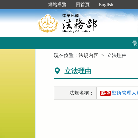
跳
:::
網站導覽
回首頁
English
到
主
要
內
容
區
最
塊
:::
現在位置：
法規內容
立法理由
立法理由
法規名稱：
監所管理人員
廢/停