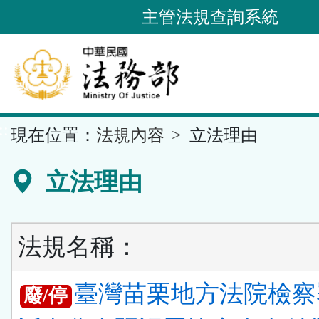
跳
主管法規查詢系統
到
主
要
內
容
::
現在位置：
法規內容
立法理由
區
塊
立法理由
法規名稱：
臺灣苗栗地方法院檢察
廢/停