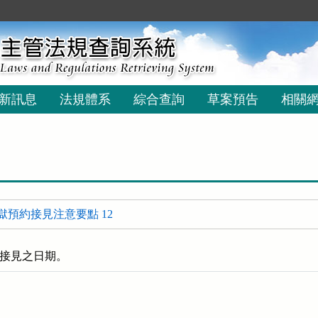
新訊息
法規體系
綜合查詢
草案預告
相關
獄預約接見注意要點 12
接見之日期。