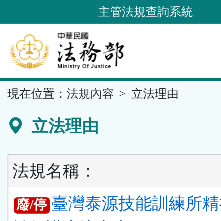
跳
主管法規查詢系統
到
主
要
內
容
::
現在位置：
法規內容
立法理由
區
塊
立法理由
法規名稱：
臺灣泰源技能訓練所精
廢/停