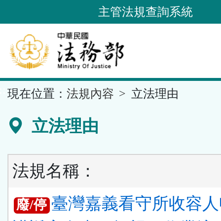
跳
主管法規查詢系統
到
主
要
內
容
::
現在位置：
法規內容
立法理由
區
塊
立法理由
法規名稱：
臺灣嘉義看守所收容人
廢/停