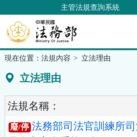
跳
主管法規查詢系統
到
主
要
內
容
::
現在位置：
法規內容
立法理由
區
塊
立法理由
法規名稱：
法務部司法官訓練所司
廢/停