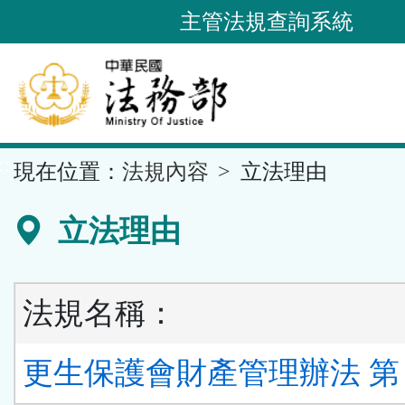
跳
主管法規查詢系統
到
主
要
內
容
::
現在位置：
法規內容
立法理由
區
塊
立法理由
法規名稱：
更生保護會財產管理辦法 第 