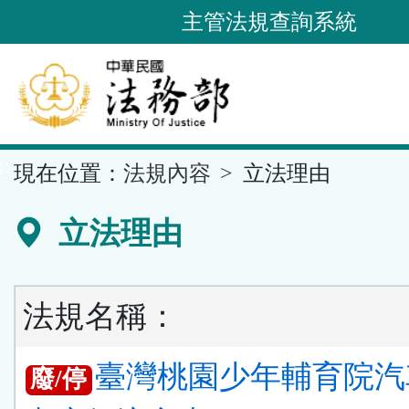
跳
主管法規查詢系統
到
主
要
內
容
::
現在位置：
法規內容
立法理由
區
塊
立法理由
法規名稱：
臺灣桃園少年輔育院汽
廢/停