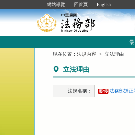
跳
:::
網站導覽
回首頁
English
到
主
要
內
容
區
最
塊
:::
現在位置：
法規內容
立法理由
立法理由
法規名稱：
法務部矯正
廢/停