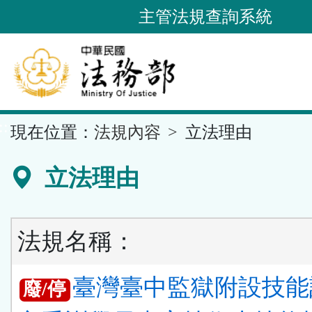
跳
主管法規查詢系統
到
主
要
內
容
::
現在位置：
法規內容
立法理由
區
塊
立法理由
法規名稱：
臺灣臺中監獄附設技能
廢/停