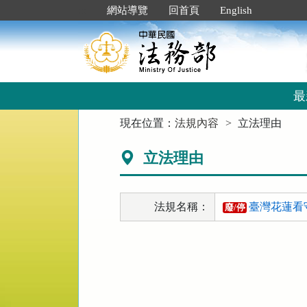
跳
:::
網站導覽
回首頁
English
到
主
要
內
容
區
最
塊
:::
現在位置：
法規內容
立法理由
立法理由
法規名稱：
臺灣花蓮看
廢/停