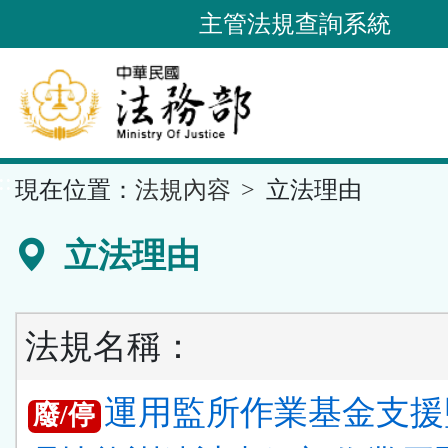
跳
主管法規查詢系統
到
主
要
內
容
::
現在位置：
法規內容
立法理由
區
塊
立法理由
法規名稱：
運用監所作業基金支援
廢/停