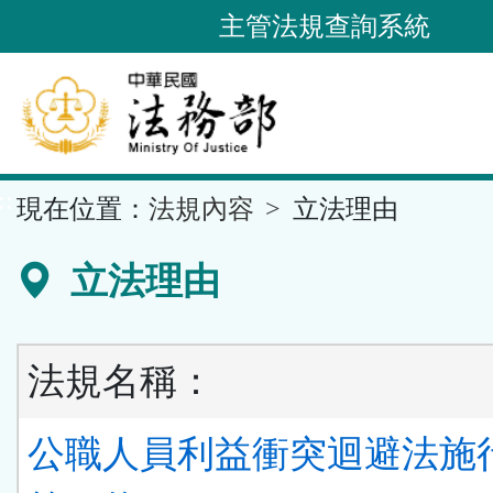
跳
主管法規查詢系統
到
主
要
內
容
::
現在位置：
法規內容
立法理由
區
塊
立法理由
法規名稱：
公職人員利益衝突迴避法施