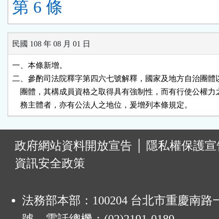
第 6 條
民國 108 年 08 月 01 日
一、本條新增。

二、參酌司法院釋字第四六七號解釋，國家及地方自治團體以
    團體，其構成員資格之取得具有強制性，而有行使公權力
    務主體者，亦有公法人之地位，爰增列本條規定。
:
政府網站資料開放宣告
│
隱私權保護宣
資訊安全政策
法務部本部：100204 台北市重慶南路一