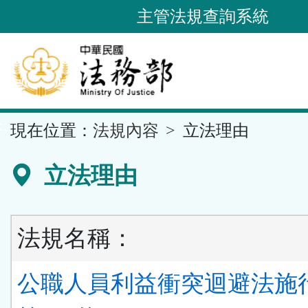
跳
主管法規查詢系統
到
主
要
內
容
::
現在位置：
法規內容
立法理由
區
塊
立法理由
法規名稱：
公職人員利益衝突迴避法施