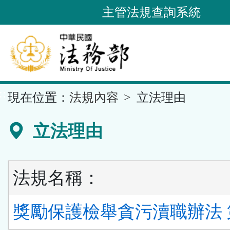
跳
主管法規查詢系統
到
主
要
內
容
::
現在位置：
法規內容
立法理由
區
塊
立法理由
法規名稱：
獎勵保護檢舉貪污瀆職辦法 第