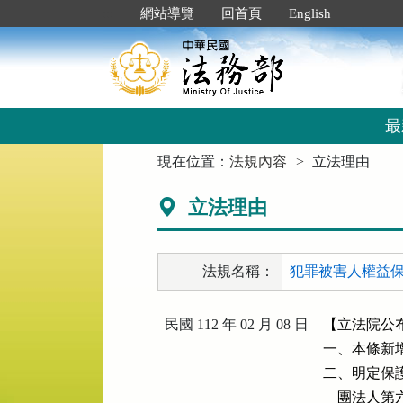
跳
:::
網站導覽
回首頁
English
到
主
要
內
容
區
最
塊
:::
現在位置：
法規內容
立法理由
立法理由
法規名稱：
犯罪被害人權益保障
民國 112 年 02 月 08 日
【立法院公布
一、本條新增
二、明定保
    團法