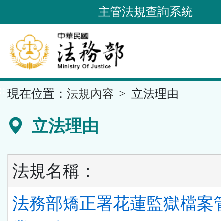
跳
主管法規查詢系統
到
主
要
內
容
::
現在位置：
法規內容
立法理由
區
塊
立法理由
法規名稱：
法務部矯正署花蓮監獄檔案