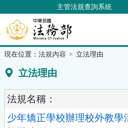
跳
主管法規查詢系統
到
主
要
內
容
::
現在位置：
法規內容
立法理由
區
塊
立法理由
法規名稱：
少年矯正學校辦理校外教學