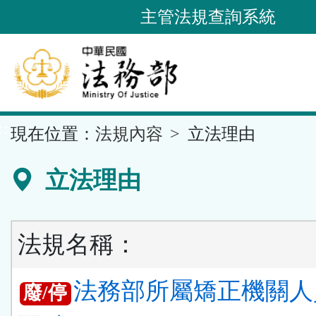
跳
主管法規查詢系統
到
主
要
內
容
::
現在位置：
法規內容
立法理由
區
塊
立法理由
法規名稱：
法務部所屬矯正機關人
廢/停