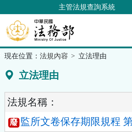
跳
主管法規查詢系統
到
主
要
內
容
::
現在位置：
法規內容
立法理由
區
塊
立法理由
法規名稱：
監所文卷保存期限規程 第 
廢