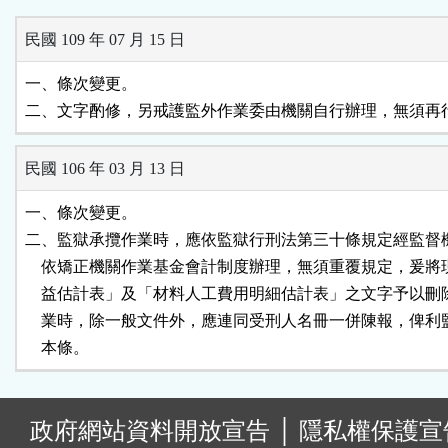
民國 109 年 07 月 15 日
一、條次變更。

二、文字酌修，另戒護監外作業委由機關自行辦理，無須再
民國 106 年 03 月 13 日
一、條次變更。

二、監獄承攬作業時，應依監獄行刑法第三十條規定經監督機
    依矯正機關作業基金會計制度辦理，無須重覆規定，爰將
    益估計表」及「材料人工費用明細估計表」之文字予以刪
    業時，除一般文件外，應連同受刑人名冊一併陳報，俾利
    本條。
:
政府網站資料開放宣告
│
隱私權保護宣