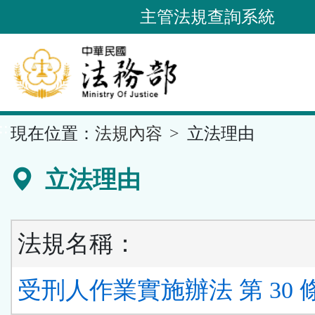
跳
主管法規查詢系統
到
主
要
內
容
::
現在位置：
法規內容
立法理由
區
塊
立法理由
法規名稱：
受刑人作業實施辦法 第 30 