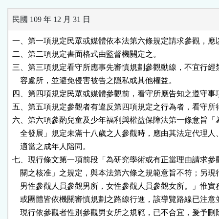
民國 109 年 12 月 31 日
一、第一項規定民眾或媒體依本法第六條規定請求參觀，應以
二、第二項規定書面格式由監督機關定之。

三、第三項規定看守所應事先審慎規劃參觀動線，不宜行經禁
    容處所，並避免侵害被告之隱私或其他權益。

四、第四項規定民眾或媒體參觀前，看守所應告知之遵守事項
五、第五項規定參觀者有違反第四項規定之行為者，看守所得
六、第六項參酌兒童及少年福利與權益保障法第一條意旨「為
    全發展」規定未滿十八歲之人參觀時，應由其法定代理人
    適當之成年人陪同。

七、現行條文第一項前段「為研究學術或有正當理由請求參觀
    關之核准」之規定，與本法第六條之規範意旨不符；另現
    男性參觀人員參觀男所，女性參觀人員參觀女所。」惟實
    或團體皆依機關審慎規劃之路線行進，該導覽路線已注意
    現行依參觀者性別參觀男女所之規範，已不合宜，爰予刪