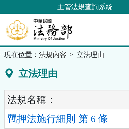
跳
主管法規查詢系統
到
主
要
內
容
::
現在位置：
法規內容
立法理由
區
塊
立法理由
法規名稱：
羈押法施行細則 第 6 條