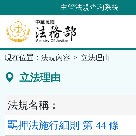
跳
主管法規查詢系統
到
主
要
內
容
::
現在位置：
法規內容
立法理由
區
塊
立法理由
法規名稱：
羈押法施行細則 第 44 條