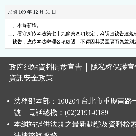
民國 109 年 12 月 31 日
一、本條新增。

二、看守所依本法第七十九條第四項規定，為調查被告違規事
    被告，應依本法辦理各項處遇，不得因其受區隔而為差別
:
政府網站資料開放宣告
│
隱私權保護宣
資訊安全政策
法務部本部：100204 台北市重慶南路一
號 電話總機：(02)2191-0189
本網站提供法規之最新動態及資料檢
法律諮詢服務。