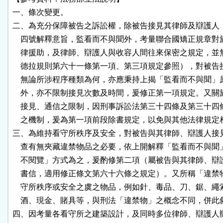
一、條次變更。

二、為充分保障被告之訴訟權，除被告接見其律師及辯護人，
    四號解釋意旨，監看而不與聞外，考量聯合國矯正規章對
    律援助，及律師、辯護人與收容人間往來保密之規定，並
    德拉規則第六十一條第一項、第三項規定參照），對被告
    無論所涉程序種類為何，亦應秉持上揭「監看而不與聞」
    外，亦不限制接見次數及時間，爰修正第一項規定。又關
    接見、通信之限制，因刑事訴訟法第三十四條及第三十四
    之機制，爰為第一項前段除書規定，以免與其他法律規定
三、為維持看守所秩序及安全，對被告與其律師、辯護人接見
    查有無夾藏違禁物品之必要，依上開解釋「監看而不與聞
    不閱覽」方式為之，爰酌修第二項（屬被告與其律師、辯
    書信，適用修正條文第六十六條之規定）。又所稱「違禁
    守所秩序或安全之虞之物品，例如針、毒品、刀、鋸、繩
    酒、現金、賭具等，與刑法「違禁物」之概念不同，併此敘
四、因考量各看守所之建築設計，及同時多位律師、辯護人辦