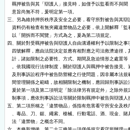
    羈押被告與其「辯護人」接見時，如僅予以監看而不與聞
    意旨尚無不符，爰明定第一項。

三、另為維持押所秩序及安全之必要，看守所對被告與其辯護
    資料仍有檢查有無夾藏違禁物品之必要，依上開解釋「監
    以「開拆而不閱覽」方式為之，爰為第二項規定。

四、關於對受羈押被告與辯護人自由溝通權利予以限制之事項
    四號解釋，應由法院決定並應有相對應之司法救濟途徑，
    計，諸如限制之必要性、方式、期間及急迫情形之處置等
    。依我國現行法律制度，關於辯護人與羈押中被告接見、
    及刑事訴訟程序中被告防禦權之行使問題，因非屬本法規
    間管理關係之範疇，故相關限制之機制，應回歸刑事訴訟
    爰於第一項及第二項明定「除法律另有規定外」之除外規
    制事項，應依刑事訴訟法等關於限制羈押中被告與辯護人
五、第二項所稱之「違禁物品」係指有危害看守所安全及秩序
    、毒品、刀、鋸、繩索、槍械、行動電話、酒、現金、賭
    法「違禁物」之概念不同。

六、本條新增後，第二十三條第一項僅係規定看守所辦理一般