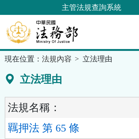
跳
主管法規查詢系統
到
主
要
內
容
::
現在位置：
法規內容
立法理由
區
塊
立法理由
法規名稱：
羈押法 第 65 條