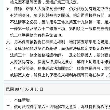
    接見室不足等因素，爰增訂第三項規定。

五、律師、辯護人入所接見被告時，仍受法規另有規定或依被
    有辨明身分、敘明其與被告之關係、明定辦理接見時間、
    不法情事之必要，應準用修正條文第五十九條第一項、第
    一條第一項及第六十二條第三項、第四項之一般接見被告
    第三項準用條文移列為第四項。

六、另為保障被告委任律師之權利，增訂第五項準用之規定。
七、又律師如非以契約為基礎，而係依法律規定受指定為被告
    法第三十一條之義務辯護律師），及公設辯護人，基於聯
    人應獲得有效、保密法律援助之要求，解釋上均適用本條
    、行政訴訟法、刑事訴訟法相關規定，經審判長許可，非
    或辯護人者，解釋上其保密往來權利亦應等同委任律師
民國 98 年 05 月 13 日
一、本條新增。

二、依司法院釋字第六五四號解釋之意旨，為維持押所秩序及