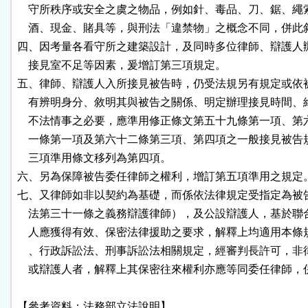
    守所秩序或安全之虞之物品，例如針、毒品、刀、鋸、繩
    酒、現金、賭具等，與刑法「違禁物」之概念不同，併此敘
四、因考量各看守所之建築設計，及同時多位律師、辯護人辦
    接見室不足等因素，爰增訂第三項規定。

五、律師、辯護人入所接見被告時，仍受法規另有規定或依被
    有辨明身分、敘明其與被告之關係、明定辦理接見時間、
    不法情事之必要，應準用修正條文第五十九條第一項、第
    一條第一項及第六十二條第三項、第四項之一般接見被告
    三項準用條文移列為第四項。

六、另為保障被告委任律師之權利，增訂第五項準用之規定。
七、又律師如非以契約為基礎，而係依法律規定受指定為被告
    法第三十一條之義務辯護律師），及公設辯護人，基於聯
    人應獲得有效、保密法律援助之要求，解釋上均適用本條
    、行政訴訟法、刑事訴訟法相關規定，經審判長許可，非
    或辯護人者，解釋上其保密往來權利亦應等同委任律師，
【參考資料：法務部立法說明】
