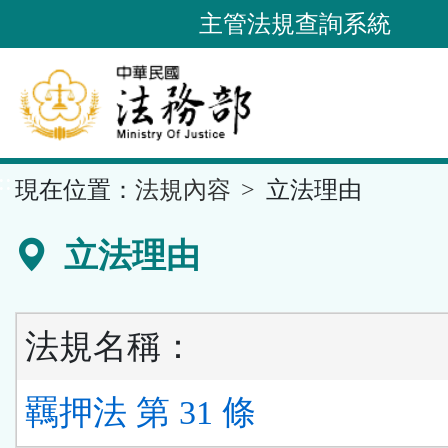
跳
主管法規查詢系統
到
主
要
內
容
::
現在位置：
法規內容
立法理由
區
塊
立法理由
法規名稱：
羈押法 第 31 條