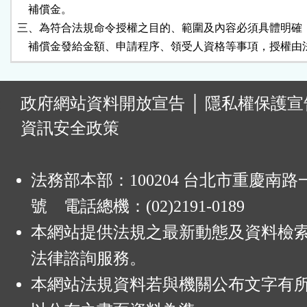
    補償金。

三、為符合法規命令授權之目的、範圍及內容必須具體明確，
    補償金發給金額、申請程序、領受人資格等事項，授權
:
政府網站資料開放宣告
│
隱私權保護宣
資訊安全政策
法務部本部：100204 台北市重慶南路一
號 電話總機：(02)2191-0189
本網站提供法規之最新動態及資料檢
法律諮詢服務。
本網站法規資料若與機關公布文字有