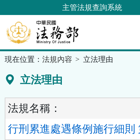
跳
主管法規查詢系統
到
主
要
內
容
::
現在位置：
法規內容
立法理由
區
塊
立法理由
法規名稱：
行刑累進處遇條例施行細則 第