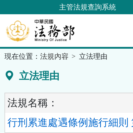
跳
主管法規查詢系統
到
主
要
內
容
::
現在位置：
法規內容
立法理由
區
塊
立法理由
法規名稱：
行刑累進處遇條例施行細則 第