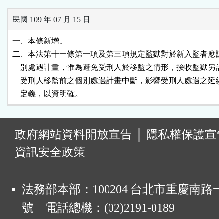
民國 109 年 07 月 15 日
一、本條新增。

二、本法第十一條第一項及第三項規定監獄對於新入監者應調
    別處遇計畫，惟為避免受刑人於移監之情形，接收監獄另
    受刑人移監前之個別處遇計畫中斷，影響受刑人處遇之延
    定義，以資明確。
:
政府網站資料開放宣告
│
隱私權保護宣
資訊安全政策
法務部本部：100204 台北市重慶南路一
號 電話總機：(02)2191-0189