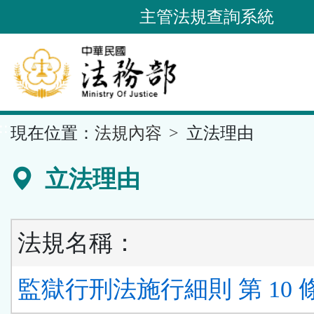
跳
主管法規查詢系統
到
主
要
內
容
::
現在位置：
法規內容
立法理由
區
塊
立法理由
法規名稱：
監獄行刑法施行細則 第 10 