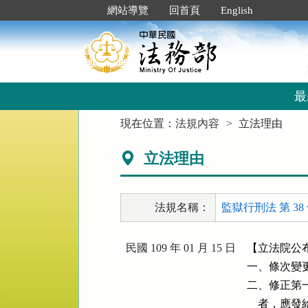
跳
:::
網站導覽
回首頁
English
到
主
要
內
容
區
最
塊
:::
現在位置：
法規內容
立法理由
立法理由
法規名稱：
監獄行刑法 第 38
民國 109 年 01 月 15 日
【立法院公布
一、條次變更
二、修正第
    者，