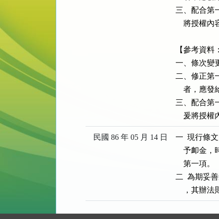
三、配合第
    將授權
【參考資料
一、條次變更
二、修正第
    者，
三、配合第
    爰將
民國 86 年 05 月 14 日
一  現行
    予卹
    第一項。

二  為期
    ，其