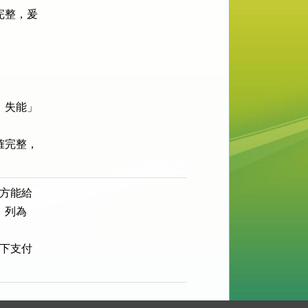
整，爰

失能」

完整，

方能給

列為

下支付
