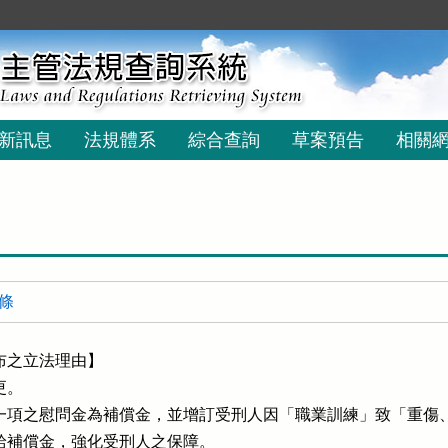
新訊息
法規體系
綜合查詢
草案預告
相關
 條
之立法理由】

。

一項之慰問金為補償金，並增訂受刑人因「職業訓練」致「重傷、
應發給補償金，強化受刑人之保障。
