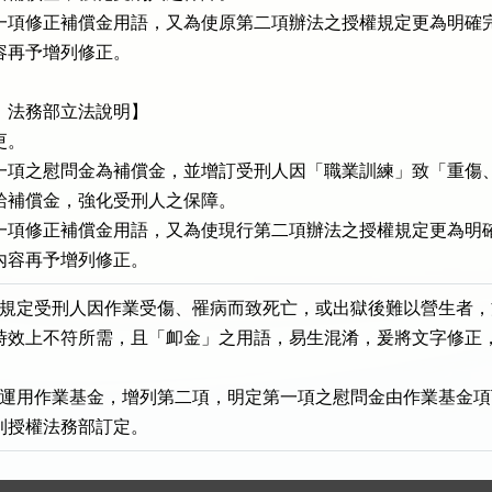
一項修正補償金用語，又為使原第二項辦法之授權規定更為明確完
內容再予增列修正。

：法務部立法說明】

。

一項之慰問金為補償金，並增訂受刑人因「職業訓練」致「重傷、
應發給補償金，強化受刑人之保障。

一項修正補償金用語，又為使現行第二項辦法之授權規定更為明確
授權內容再予增列修正。
條文規定受刑人因作業受傷、罹病而致死亡，或出獄後難以營生者，
金，時效上不符所需，且「卹金」之用語，易生混淆，爰將文字修正，
妥善運用作業基金，增列第二項，明定第一項之慰問金由作業基金項
辦法則授權法務部訂定。