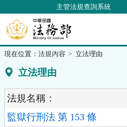
跳
主管法規查詢系統
到
主
要
內
容
::
現在位置：
法規內容
立法理由
區
塊
立法理由
法規名稱：
監獄行刑法 第 153 條