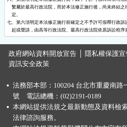
    繫屬於最高行政法院，而於本法修正施行後，尚未終結之
    定。

七、第六項明定本法修正施行前確定之不予許可假釋行政訴訟
    起或聲請，由高等行政法院、最高行政法院依原訴訟程
:
政府網站資料開放宣告
│
隱私權保護宣
資訊安全政策
法務部本部：100204 台北市重慶南路一
號 電話總機：(02)2191-0189
本網站提供法規之最新動態及資料檢
法律諮詢服務。