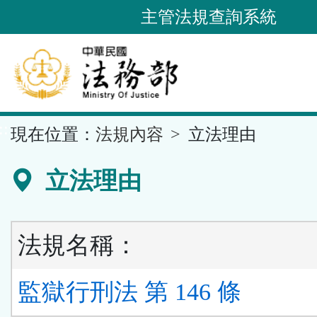
跳
主管法規查詢系統
到
主
要
內
容
::
現在位置：
法規內容
立法理由
區
塊
立法理由
法規名稱：
監獄行刑法 第 146 條