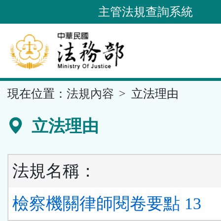
跳
主管法規查詢系統
到
主
要
內
容
::
現在位置：
法規內容
立法理由
區
塊
立法理由
法規名稱：
檢察機關律師閱卷要點 13