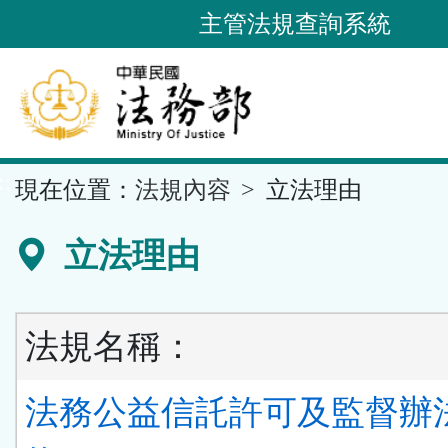
跳
主管法規查詢系統
到
主
要
內
容
::
現在位置：
法規內容
立法理由
區
塊
立法理由
法規名稱：
法務公益信託許可及監督辦法 