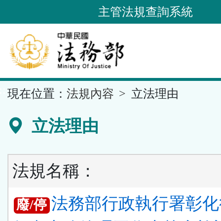
跳
主管法規查詢系統
到
主
要
內
容
::
現在位置：
法規內容
立法理由
區
塊
立法理由
法規名稱：
法務部行政執行署彰化
廢/停