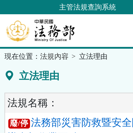
跳
主管法規查詢系統
到
主
要
內
容
::
現在位置：
法規內容
立法理由
區
塊
立法理由
法規名稱：
法務部災害防救暨安全
廢/停