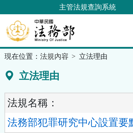
跳
主管法規查詢系統
到
主
要
內
容
::
現在位置：
法規內容
立法理由
區
塊
立法理由
法規名稱：
法務部犯罪研究中心設置要點