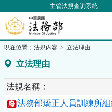
跳
主管法規查詢系統
到
主
要
內
容
::
現在位置：
法規內容
立法理由
區
塊
立法理由
法規名稱：
法務部矯正人員訓練所組
廢