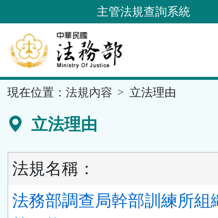
跳
主管法規查詢系統
到
主
要
內
容
::
現在位置：
法規內容
立法理由
區
塊
立法理由
法規名稱：
法務部調查局幹部訓練所組