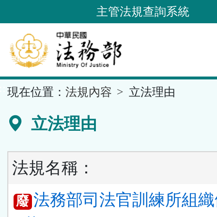
跳
主管法規查詢系統
到
主
要
內
容
::
現在位置：
法規內容
立法理由
區
塊
立法理由
法規名稱：
法務部司法官訓練所組織
廢