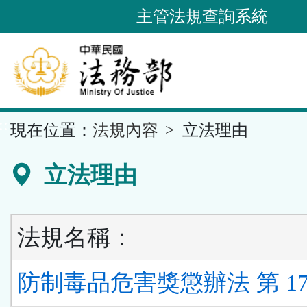
跳
主管法規查詢系統
到
主
要
內
容
::
現在位置：
法規內容
立法理由
區
塊
立法理由
法規名稱：
防制毒品危害獎懲辦法 第 17