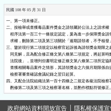
民國 108 年 05 月 31 日
一、第一項未修正。

二、按檢舉或查獲毒品案件獎金之請領屬於公法上之請求權，
    程序法第一百三十一條規定認定，爰為進一步保障獎金請
    求權，刪除第二項及第三項關於「逾期請領者，不予核發
三、鑒於現行第二項規定以檢察官起訴後為請領獎金期限之起
    同見解，且為配合修正條文第八條第二項規定，將起算時
    法院後」，並增列但書明定修正條文第八條第二項所定協
    查獲相關毒品案件之情形，其請領獎金之六個月期限係自
    檢察署審查確認會議紀錄之翌日起算。

四、又配合法院組織法第一百十四條之二規定各級法院檢察署
    酌修第二項及第三項之檢察署名稱，並酌作標點符號修正
:
政府網站資料開放宣告
│
隱私權保護宣