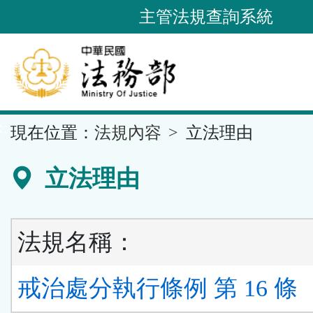
跳
主管法規查詢系統
到
主
要
內
容
::
現在位置：
法規內容
立法理由
區
塊
立法理由
法規名稱：
戒治處分執行條例 第 16 條