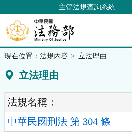
跳
主管法規查詢系統
到
主
要
內
容
::
現在位置：
法規內容
立法理由
區
塊
立法理由
法規名稱：
中華民國刑法 第 304 條