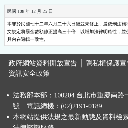
民國 108 年 12 月 25 日
本罪於民國七十二年六月二十六日後並未修正，爰依刑法施行
文規定將罰金數額修正提高三十倍，以增加法律明確性，並使
具內在邏輯一致性。
:
政府網站資料開放宣告
│
隱私權保護宣
資訊安全政策
法務部本部：100204 台北市重慶南路一
號 電話總機：(02)2191-0189
本網站提供法規之最新動態及資料檢
法律諮詢服務。