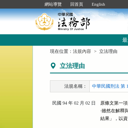
跳
:::
網站導覽
回首頁
English
到
主
要
內
容
區
最
塊
:::
現在位置：
法規內容
立法理由
立法理由
法規名稱：
中華民國刑法 第 1
民國 94 年 02 月 02 日
原條文第一項
·雖然在解釋
結果」，以資