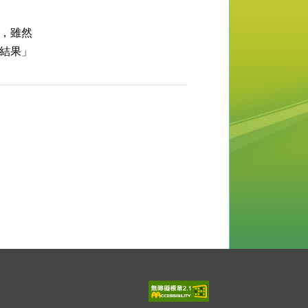
，雖然

結果」
