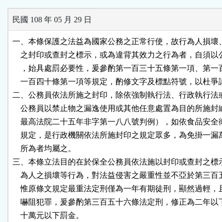
民國 108 年 05 月 29 日
一、本條保護之法益為國家公務之正常行使，故行為人損壞、
    之封印或查封之標示，或為違背其效力之行為者，自須以
    ，始具處罰必要性，爰參酌第一百三十五條第一項、第一
    一百四十條第一項等規定，酌修文字及標點符號，以杜爭
二、公務員依法所施之封印，除依強制執行法、行政執行法或
    公務員以禁止物之漏逸使用或其他任意處置為目的所施封
    最高法院二十五年非字第一八八號判例），如依食品安全
    規定，是行政機關依法所施封印之規定眾多，為免掛一漏
    所為者均屬之。

三、本條立法目的在於保全公務員依法施以封印或查封之標示
    為人之損壞等行為，對法益侵害之嚴重性並不亞於第三百
    惟原條文規定最重法定刑僅為一年有期徒刑，顯然過輕，
    嚇阻犯罪，爰參酌第三百五十六條法定刑，修正為二年以
    十萬元以下罰金。
