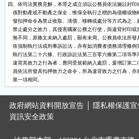
四、依司法實務見解，本罪之成立須以公務員依法施以封印或
    係對動產或不動產之保全，惟保全執行之標的為債權或物
    發扣押命令為禁止收取、清償、移轉或處分等方式為之，
    禁止處分之效力，其侵害國家公務之行使，與違背封印或
    無不同，原條文未納入處罰，顯有未周。公務員依法所發
    依強制執行法或刑事訴訟法，亦有如消費者債務清理條例
    執行法第二十六條、行政訴訟法第三百零六條第二項等準
    違背其效力之行為者，應同受規範納入處罰，爰增訂第二
    員依法所發具扣押效力之命令，所為違背效力之行為，亦
    第一項相同。
:
政府網站資料開放宣告
│
隱私權保護宣
資訊安全政策