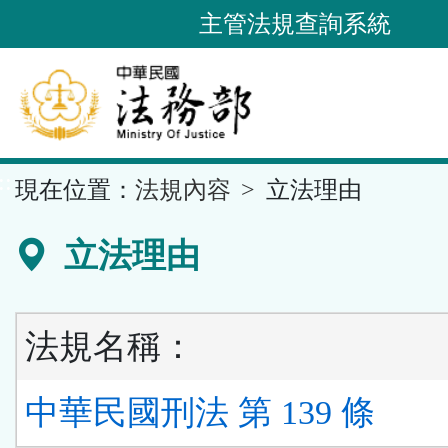
跳
主管法規查詢系統
到
主
要
內
容
::
現在位置：
法規內容
立法理由
區
塊
立法理由
法規名稱：
中華民國刑法 第 139 條