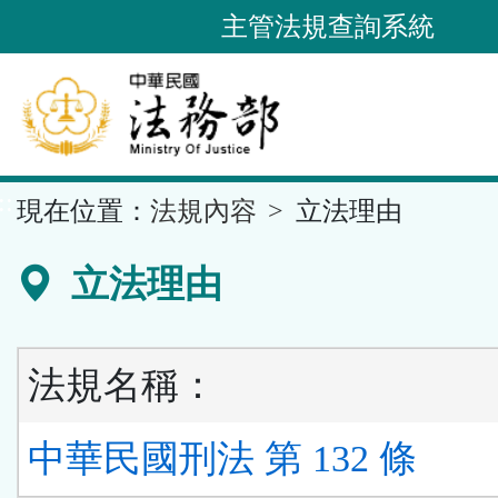
跳
主管法規查詢系統
到
主
要
內
容
::
現在位置：
法規內容
立法理由
區
塊
立法理由
法規名稱：
中華民國刑法 第 132 條