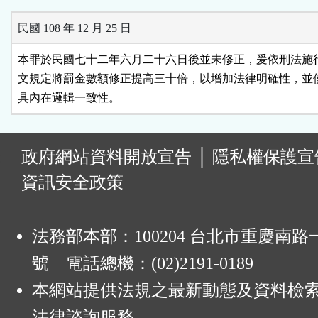
民國 108 年 12 月 25 日
本罪於民國七十二年六月二十六日後並未修正，爰依刑法施行
文規定將罰金數額修正提高三十倍，以增加法律明確性，並使
具內在邏輯一致性。
:
政府網站資料開放宣告
│
隱私權保護宣
資訊安全政策
法務部本部：100204 台北市重慶南路一
號 電話總機：(02)2191-0189
本網站提供法規之最新動態及資料檢
法律諮詢服務。